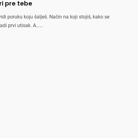
ri pre tebe
vidi poruku koju šalješ. Način na koji stojiš, kako se
di prvi utisak. A…...