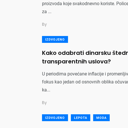
proizvoda koje svakodnevno koriste. Police
za ...
By
IZDVOJENO
Kako odabrati dinarsku štednj
transparentnih uslova?
U periodima povećane inflacije i promenlji
fokus kao jedan od osnovnih oblika očuvanj
ka...
By
IZDVOJENO
LEPOTA
MODA