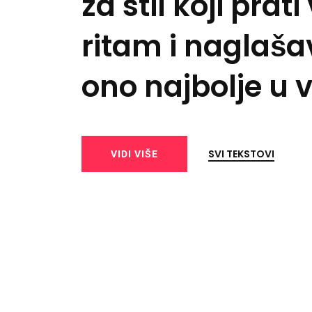
za stil koji prati
ritam i naglaša
 i
ono najbolje u
SVI TEKSTOVI
VIDI VIŠE