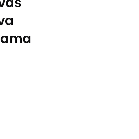
 vaš
saveti za više
va
energije, balans
 vama
svakodnevnog
blagostanja
SVI TEKSTOVI
VIDI VIŠE