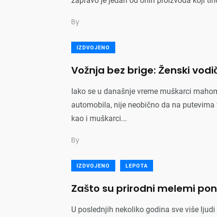
zapravo je jedan od onih proizvoda koji tih
By
IZDVOJENO
Vožnja bez brige: Ženski vod
Iako se u današnje vreme muškarci maho
automobila, nije neobično da na putevima
bav
Astro
Razno
kao i muškarci...
By
IZDVOJENO
LEPOTA
Zašto su prirodni melemi pon
da
Zdravlje
Izdvojeno
U poslednjih nekoliko godina sve više ljud