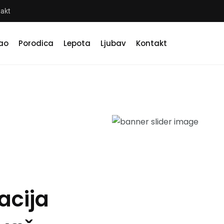
akt
ao
Porodica
Lepota
Ljubav
Kontakt
Zdravlje kao te
racija
dobrog života 