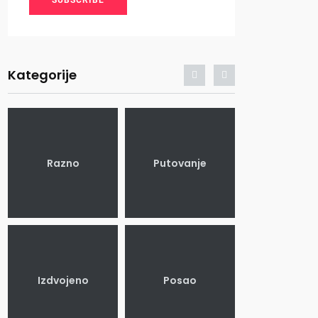
SUBSCRIBE
Kategorije
Razno
Putovanje
Ljubav
Izdvojeno
Posao
Moda