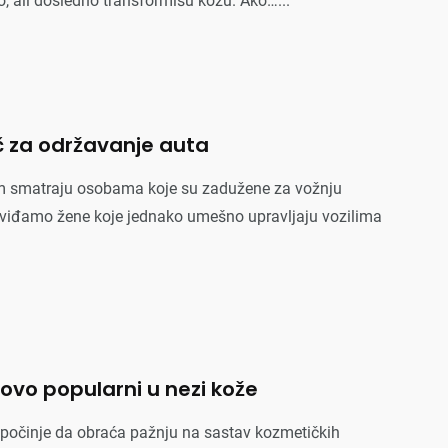
o, ali dosledno transformišu kožu. Ako…...
ič za održavanje auta
m smatraju osobama koje su zadužene za vožnju
 viđamo žene koje jednako umešno upravljaju vozilima
Putovanje
Ljubav
Astro
ovo popularni u nezi kože
Posao
Moda
Zdravlje
i počinje da obraća pažnju na sastav kozmetičkih