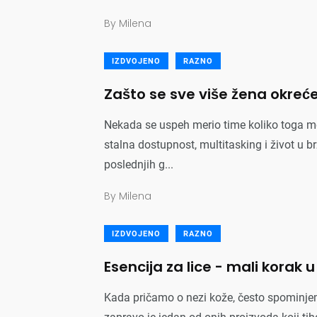
By
Milena
IZDVOJENO
RAZNO
Zašto se sve više žena okreće
Nekada se uspeh merio time koliko toga 
stalna dostupnost, multitasking i život u 
poslednjih g...
By
Milena
IZDVOJENO
RAZNO
Esencija za lice - mali korak u 
Kada pričamo o nezi kože, često spominjem