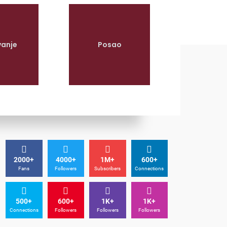
vanje
Posao
2000+
4000+
1M+
600+
Fans
Followers
Subscribers
Connections
500+
600+
1K+
1K+
Connections
Followers
Followers
Followers