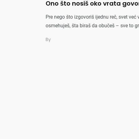
Ono što nosiš oko vrata govo
Pre nego što izgovoriš ijednu reč, svet već 
osmehuješ, šta biraš da obučeš – sve to gra
By