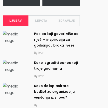
LJUBAV
LEPOTA
ZDRAVLJE
Poklon koji govori više od
riječi – inspiracija za
godišnjicu braka i veze
By
Ivan
Kako izgraditi odnos koji
traje godinama
By
Ivan
Kako da isplanirate
budžet za organizaciju
venčanja iz snova?
By