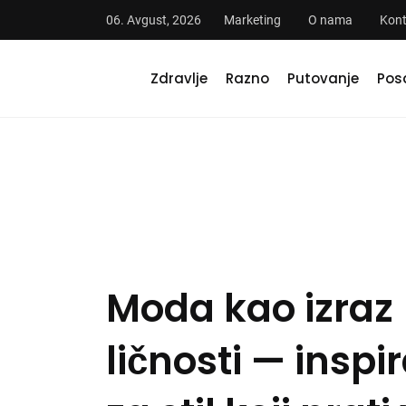
06. Avgust, 2026
Marketing
O nama
Kont
Zdravlje
Razno
Putovanje
Pos
 vodič
Moda kao izraz
icu —
ličnosti — inspi