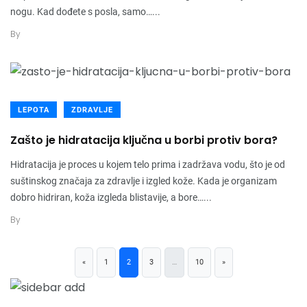
nogu. Kad dođete s posla, samo…...
By
LEPOTA
ZDRAVLJE
Zašto je hidratacija ključna u borbi protiv bora?
Hidratacija je proces u kojem telo prima i zadržava vodu, što je od
suštinskog značaja za zdravlje i izgled kože. Kada je organizam
dobro hidriran, koža izgleda blistavije, a bore…...
By
«
1
2
3
…
10
»