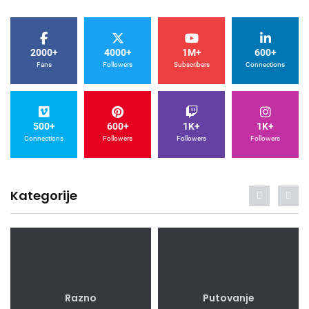
2000+
4000+
1M+
600+
Fans
Followers
Subscribers
Connections
500+
600+
1K+
1K+
Connections
Followers
Followers
Followers
Kategorije
Razno
Putovanje