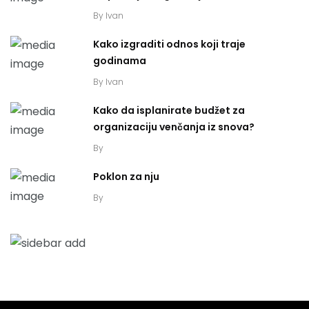
By
Ivan
Kako izgraditi odnos koji traje
godinama
By
Ivan
Kako da isplanirate budžet za
organizaciju venčanja iz snova?
By
Poklon za nju
By