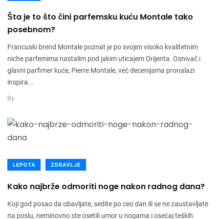
Šta je to što čini parfemsku kuću Montale tako
posebnom?
Francuski brend Montale poznat je po svojim visoko kvalitetnim
niche parfemima nastalim pod jakim uticajem Orijenta. Osnivač i
glavni parfimer kuće, Pierre Montale, već decenijama pronalazi
inspira...
By
LEPOTA
ZDRAVLJE
Kako najbrže odmoriti noge nakon radnog dana?
Koji god posao da obavljate, sedite po ceo dan ili se ne zaustavljate
na poslu, neminovno ste osetili umor u nogama i osećaj teških