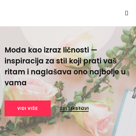
Moda kao izraz ličnosti —
Z
inspiracija za stil koji prati vaš
—
ritam i naglašava ono najbolje u
i
vama
SVI TEKSTOVI
VIDI VIŠE