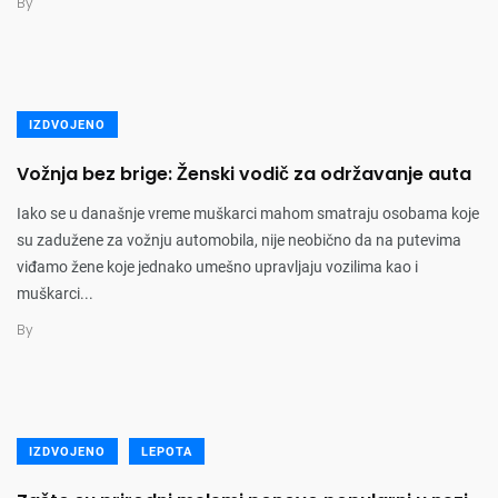
By
IZDVOJENO
Vožnja bez brige: Ženski vodič za održavanje auta
Iako se u današnje vreme muškarci mahom smatraju osobama koje
su zadužene za vožnju automobila, nije neobično da na putevima
viđamo žene koje jednako umešno upravljaju vozilima kao i
muškarci...
By
IZDVOJENO
LEPOTA