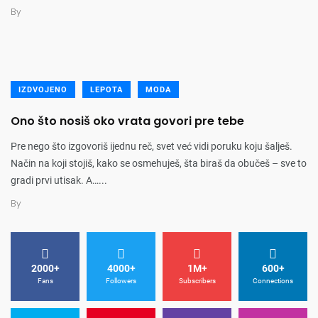
By
IZDVOJENO
LEPOTA
MODA
Ono što nosiš oko vrata govori pre tebe
Pre nego što izgovoriš ijednu reč, svet već vidi poruku koju šalješ.
Način na koji stojiš, kako se osmehuješ, šta biraš da obučeš – sve to
gradi prvi utisak. A…...
By
2000+
4000+
1M+
600+
Fans
Followers
Subscribers
Connections