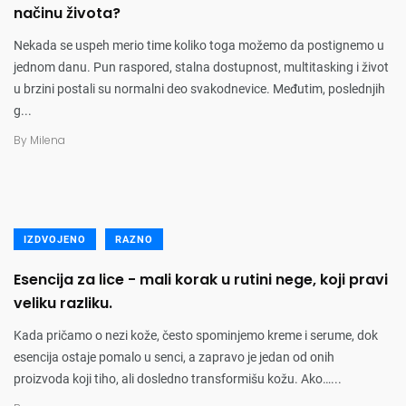
načinu života?
Nekada se uspeh merio time koliko toga možemo da postignemo u
jednom danu. Pun raspored, stalna dostupnost, multitasking i život
u brzini postali su normalni deo svakodnevice. Međutim, poslednjih
g...
By
Milena
IZDVOJENO
RAZNO
Esencija za lice - mali korak u rutini nege, koji pravi
veliku razliku.
Kada pričamo o nezi kože, često spominjemo kreme i serume, dok
esencija ostaje pomalo u senci, a zapravo je jedan od onih
proizvoda koji tiho, ali dosledno transformišu kožu. Ako…...