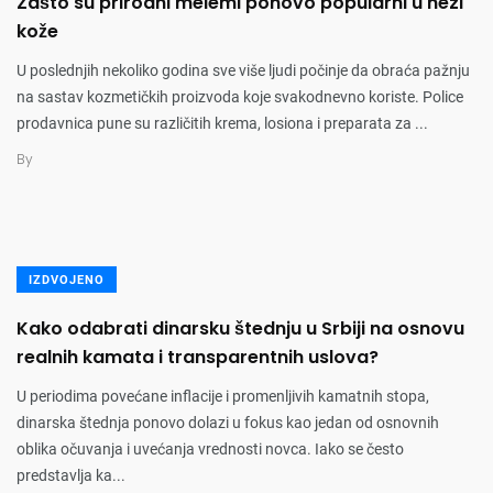
Zašto su prirodni melemi ponovo popularni u nezi
kože
U poslednjih nekoliko godina sve više ljudi počinje da obraća pažnju
na sastav kozmetičkih proizvoda koje svakodnevno koriste. Police
prodavnica pune su različitih krema, losiona i preparata za ...
By
IZDVOJENO
Kako odabrati dinarsku štednju u Srbiji na osnovu
realnih kamata i transparentnih uslova?
U periodima povećane inflacije i promenljivih kamatnih stopa,
dinarska štednja ponovo dolazi u fokus kao jedan od osnovnih
oblika očuvanja i uvećanja vrednosti novca. Iako se često
predstavlja ka...