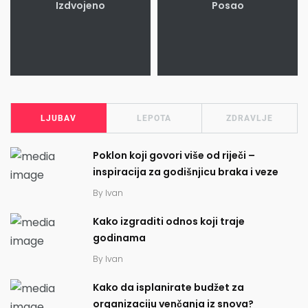
Izdvojeno
Posao
LJUBAV
LEPOTA
ZDRAVLJE
Poklon koji govori više od riječi –
inspiracija za godišnjicu braka i veze
By
Ivan
Kako izgraditi odnos koji traje
godinama
By
Ivan
Kako da isplanirate budžet za
organizaciju venčanja iz snova?