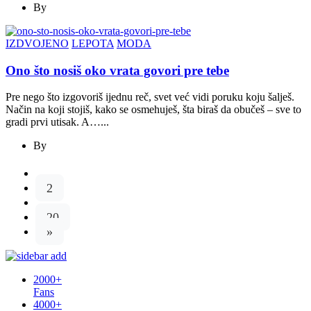
By
IZDVOJENO
LEPOTA
MODA
Ono što nosiš oko vrata govori pre tebe
Pre nego što izgovoriš ijednu reč, svet već vidi poruku koju šalješ.
Način na koji stojiš, kako se osmehuješ, šta biraš da obučeš – sve to
gradi prvi utisak. A…...
By
1
2
…
20
»
2000+
Fans
4000+