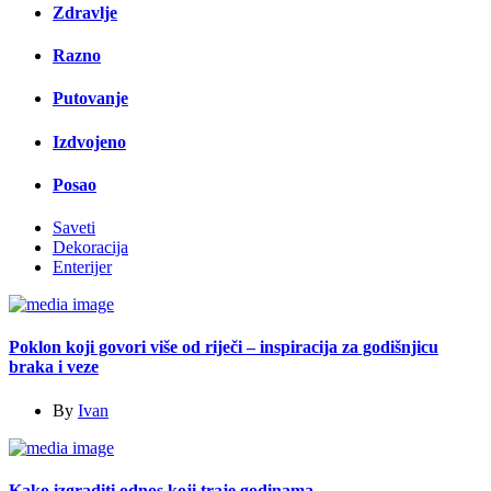
Zdravlje
Razno
Putovanje
Izdvojeno
Posao
Saveti
Dekoracija
Enterijer
Poklon koji govori više od riječi – inspiracija za godišnjicu
braka i veze
By
Ivan
Kako izgraditi odnos koji traje godinama