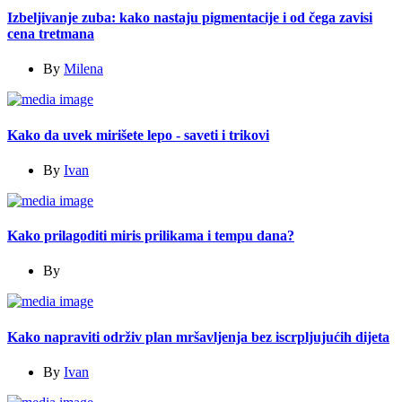
Izbeljivanje zuba: kako nastaju pigmentacije i od čega zavisi
cena tretmana
By
Milena
Kako da uvek mirišete lepo - saveti i trikovi
By
Ivan
Kako prilagoditi miris prilikama i tempu dana?
By
Kako napraviti održiv plan mršavljenja bez iscrpljujućih dijeta
By
Ivan