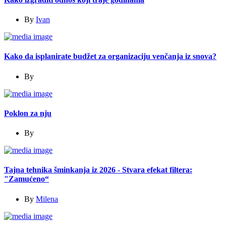
By
Ivan
Kako da isplanirate budžet za organizaciju venčanja iz snova?
By
Poklon za nju
By
Tajna tehnika šminkanja iz 2026 - Stvara efekat filtera:
"Zamućeno“
By
Milena