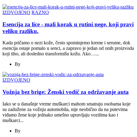
IZDVOJENO
RAZNO
Esencija za lice - mali korak u rutini nege, koji pravi
veliku razliku.
Kada pričamo o nezi kože, često spominjemo kreme i serume, dok
esencija ostaje pomalo u senci, a zapravo je jedan od onih proizvoda
koji tiho, ali dosledno transformišu kožu. Ako…...
By
IZDVOJENO
Vožnja bez brige: Ženski vodič za održavanje auta
Iako se u današnje vreme muškarci mahom smatraju osobama koje
su zadužene za vožnju automobila, nije neobično da na putevima
viđamo žene koje jednako umešno upravljaju vozilima kao i
muškarci...
By