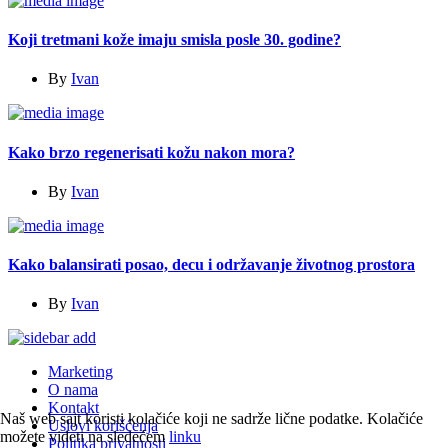
Koji tretmani kože imaju smisla posle 30. godine?
By
Ivan
Kako brzo regenerisati kožu nakon mora?
By
Ivan
Kako balansirati posao, decu i održavanje životnog prostora
By
Ivan
Marketing
O nama
Kontakt
Naš web sajt koristi kolačiće koji ne sadrže lične podatke. Kolačiće
Uslovi korišćenja
možete videti na sledećem
linku
Politika privatnosti